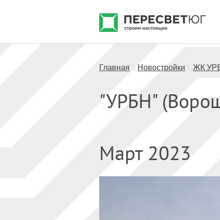
Главная
Новостройки
ЖК УР
\
\
"УРБН" (Воро
Март 2023