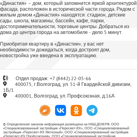
«Династия» – дом, который запомнится яркой архитектурой
фасада, расположен в исторической части города. Рядом с
жилым домом «Династия» находятся: стадион, детские
сады, школа, магазины, бассейн, кафе, парки,
достопримечательности, торговые центры. Добраться из
дома до центра города на автомобиле - дело 5 минут.
Приобретая квартиру в «Династии», у вас нет
необходимости дожидаться, когда достроят дом,
новостройка уже введена в эксплуатацию.
Отдел продаж:
+7
(8442) 22-05-66
400075, г.Волгоград, ул. 51-й Гвардейской дивизии,
1Б/1
400001, Волгоград, ул. Профсоюзная, д.16А
© Определенная законом информация размещена на НАШ.ДОМ.РФ. ООО
«Специализированный застройщик «Пересвет-Юг»; ООО «Специализированный
застройщик «Пересвет-Юг Метизный»; ООО «Специализированный застройщик
«Пересвет-Юг Профсоюзная»; ООО «Специализированный застройщик