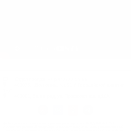
Отдел продаж:
+7
(8442) 22-05-66
400075, г.Волгоград, ул. 51-й Гвардейской дивизии,
1Б/1
400001, Волгоград, ул. Профсоюзная, д.16А
© Определенная законом информация размещена на НАШ.ДОМ.РФ. ООО
«Специализированный застройщик «Пересвет-Юг»; ООО «Специализированный
застройщик «Пересвет-Юг Метизный»; ООО «Специализированный застройщик