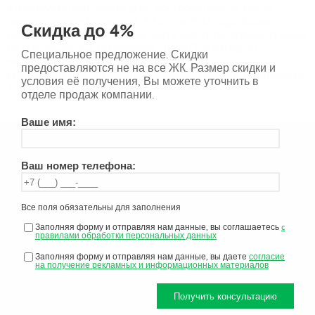
в эксплуатацию новый дом, построенный на месте
поврежденного взрывом. В марте 2016 года были
Скидка до 4%
начаты работы по возведению жилого 10-этажного дома
по современной технологии 2000КП, в которым
Специальное предложение. Скидки
квартиры в первую очередь будут реализованы
предоставляются не на все ЖК. Размер скидки и
собственникам, владевшими аналогичными квартирами
условия её получения, Вы можете уточнить в
в разрушенном доме.
отделе продаж компании.
Ваше имя:
Ваш номер телефона:
Все поля обязательны для заполнения
Заполняя форму и отправляя нам данные, вы соглашаетесь
c
правилами обработки персональных данных
Заполняя форму и отправляя нам данные, вы даете
согласие
на получение рекламных и информационных материалов
Получить консультацию