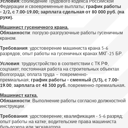
Условия:
соблюдение Трудового кодекса Российской
Федерации и своевременные выплаты;
график работы
- 2/2, с 7.00-19.00; зарплата сдельная от 80 000 руб. (на
руки).
Машинист гусеничного крана
.
Обязанности
: погрузо-разгрузочные работы гусеничным
краном.
Требования
: удостоверение машиниста крана 5-6
разрядов; опыт работы на гусеничных кранах МКГ-25 БР.
Условия
: трудоустройство в соответствии с ТК РФ,
соцпакет; постоянная работа на строительных объектах
Волгограда; оплата труда – повременно-
премиальная;
график работы - сменный (3/3), с 7.00-
19.00
;
зарплата от 48 300 руб.
повременно-премиальная
.
Машинист катка
.
Обязанности
: Выполнение работы согласно должностной
инструкции.
Требования
: удостоверение; квалификация - 5-6 разряд;
опыт работы на катке; водительские права машиниста
бульдозера или экскаватора.