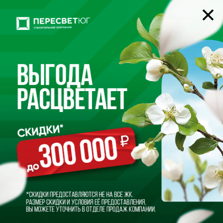
22-05-66
+7 (8442)
Алексей Цуканов о развитии
строительного сектора
05.07.2024
На этой неделе генеральный директор группы компаний
«Пересвет-Юг» – Алексей Цуканов встретился с
радиоведущим информ-агентства
OBLVESTI.RU
Максимом Антипцевым, чтобы обсудить строительный
сектор 10-летней программы развития Волгограда.
В интервью поднимались важные вопросы, такие как
сегодняшняя ситуация в строительной отрасли и
перспективы будущего развития. По мнению главы
строительной компании - «В настоящее время
Волгоградская область ежегодно вводит около 1 млн
квадратных метров жилья, в Волгограде – около 300-400
тысяч «квадратов» в год … Строительство — это сфера
экономики, которая является индикатором общей