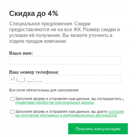
экономической ситуации. Если Волгоград будет
развиваться теми же темпами, которыми развивается
Скидка до 4%
сейчас, то 500 тысяч квадратных метров — это цифра,
приемлемая для нашего города».
Специальное предложение. Скидки
предоставляются не на все ЖК. Размер скидки и
В региональной программе развития обозначено, что в
условия её получения, Вы можете уточнить в
ближайшее десятилетие должны улучшить свои
отделе продаж компании.
жилищные условия свыше 34 тысяч жителей Волгограда
за счёт расселения 660 аварийных домов. Данный
Ваше имя:
вопрос, как социально ответственный застройщик,
прокомментировал Алексей Цуканов.
- «Город определяет количество аварийных домов,
Ваш номер телефона:
вносит их в список. Готовит, по каким годам расселение,
каких домов будет производиться, и в зависимости от
потребности квадратных метров, которые они должны
Все поля обязательны для заполнения
заместить за счет выбывающего аварийного жилья,
Заполняя форму и отправляя нам данные, вы соглашаетесь
c
объявляются торги … Мы достраивали подобные
правилами обработки персональных данных
объекты в Городище, в Краснослободске, в Волгограде -
несколько лотов выиграли в Красноармейском и
Заполняя форму и отправляя нам данные, вы даете
согласие
на получение рекламных и информационных материалов
Советском районах».
Получить консультацию