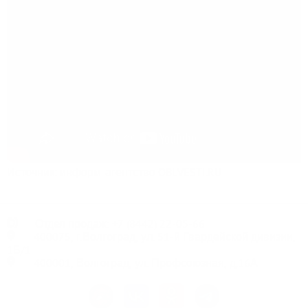
Источник: информ-агентство
OBLVESTI.RU
Отдел продаж:
+7
(8442) 22-05-66
400075, г.Волгоград, ул. 51-й Гвардейской дивизии,
1Б/1
400001, Волгоград, ул. Профсоюзная, д.16А