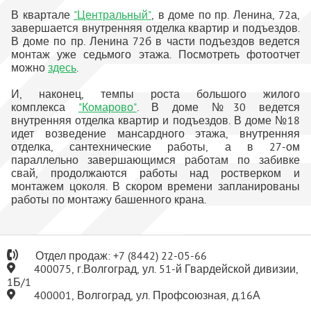
В квартале
"Центральный"
, в доме по пр. Ленина, 72а,
завершается внутренняя отделка квартир и подъездов.
В доме по пр. Ленина 72б в части подъездов ведется
монтаж уже седьмого этажа. Посмотреть фотоотчет
можно
здесь
.
И, наконец, темпы роста большого жилого
комплекса
"Комарово"
. В доме №30 ведется
внутренняя отделка квартир и подъездов. В доме №18
идет возведение мансардного этажа, внутренняя
отделка, сантехнические работы, а в 27-ом
параллельно завершающимся работам по забивке
свай, продолжаются работы над ростверком и
монтажем цоколя. В скором времени запланированы
работы по монтажу башенного крана.
Отдел продаж:
+7
(8442) 22-05-66
400075, г.Волгоград, ул. 51-й Гвардейской дивизии,
1Б/1
400001, Волгоград, ул. Профсоюзная, д.16А