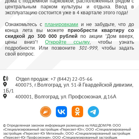
дома с подземной парковкой, расположенных рядом с
центральным парком культуры и отдыха. Ввод в
эксплуатацию состоится уже в 4 квартале этого года!
Ознакомьтесь с
планировками
и не забудьте, что до
конца лета вы можете
приобрести квартиру со
скидкой до 300 000 рублей
по акции "Дом вверх,
цены вниз"!
Откройте ссылку
, чтобы узнать
подробности. Или позвоните
301-999
, чтобы задать
свой вопрос.
Отдел продаж:
+7
(8442) 22-05-66
400075, г.Волгоград, ул. 51-й Гвардейской дивизии,
1Б/1
400001, Волгоград, ул. Профсоюзная, д.16А
© Определенная законом информация размещена на НАШ.ДОМ.РФ. ООО
«Специализированный застройщик «Пересвет-Юг»; ООО «Специализированный
застройщик «Пересвет-Юг Метизный»; ООО «Специализированный застройщик
«Пересвет-Юг Профсоюзная»; ООО «Специализированный застройщик