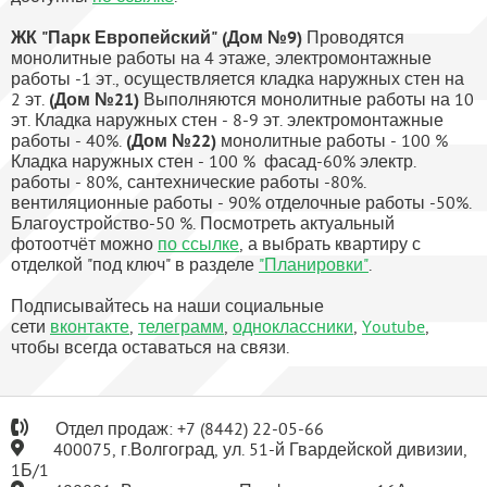
ЖК "Парк Европейский" (Дом №9)
Проводятся
монолитные работы на 4 этаже, электромонтажные
работы -1 эт., осуществляется кладка наружных стен на
2 эт.
(Дом №21)
Выполняются монолитные работы на 10
эт. Кладка наружных стен - 8-9 эт. электромонтажные
работы - 40%.
(Дом №22)
монолитные работы - 100 %
Кладка наружных стен - 100 % фасад-60% электр.
работы - 80%, сантехнические работы -80%.
вентиляционные работы - 90% отделочные работы -50%.
Благоустройство-50 %. Посмотреть актуальный
фотоотчёт можно
по ссылке
, а выбрать квартиру с
отделкой "под ключ" в разделе
"Планировки"
.
Подписывайтесь на наши социальные
сети
вконтакте
,
телеграмм
,
одноклассники
,
Youtube
,
чтобы всегда оставаться на связи.
Отдел продаж:
+7
(8442) 22-05-66
400075, г.Волгоград, ул. 51-й Гвардейской дивизии,
1Б/1