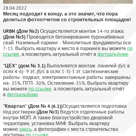
28.04.2022
Месяц подходит к концу, а это значит, что пора
делиться фотоотчетом со строительных площадок!
URBN (Дом №2)
Осуществляется монтаж 14-го этажа.
(Дом №5)
Проводится бетонирование буронабивных
свай. Наземный паркинг - Монолитные фундаменты оси
7-15. Выбрать квартиру и место в паркинге вы можете
по
ссылке
, а посмотреть актуальный отчёт в
фотоальбоме
.
"ЦЕХ" (дом № 3.1)
Выполняется монтаж панелей (б/с в
осях 4-6)- 9 эт.,(б/с в осях 1-3)-3 эт. сантехнические
работы -подвал, электромонтажные работы завершены
на- 35%. ПГП- 30%, Остекление-35%. Выбрать квартиру
вы можете
по ссылке,
а посмотреть актуальный отчёт
в
фотоальбоме
.
"Квартал" (Дом № 4 (6.1))
Осуществляется подготовка
под ростверки.
(Дом №3)
Ведутся отделочные работы
внутри МОП. А также благоустройство дворовой
территории, установка МАФ. Выбрать квартиру
можно
здесь
, а фотографии с места строительства
доступны
по ссылке
.