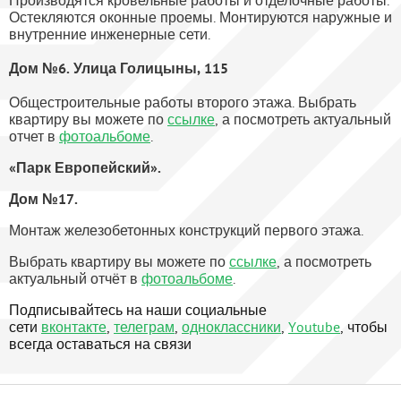
Производятся кровельные работы и отделочные работы.
Остекляются оконные проемы. Монтируются наружные и
внутренние инженерные сети.
Дом №6. Улица Голицыны, 115
Общестроительные работы второго этажа. Выбрать
квартиру вы можете по
ссылке
,
а посмотреть актуальный
отчет в
фотоальбоме
.
«Парк Европейский».
Дом №17.
Монтаж железобетонных конструкций первого этажа.
Выбрать квартиру вы можете по
ссылке
, а посмотреть
актуальный отчёт в
фотоальбоме
.
Подписывайтесь на наши социальные
сети
вконтакте
,
телеграм
,
одноклассники
,
Youtube
, чтобы
всегда оставаться на связи