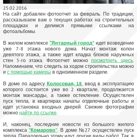
25.02.2016
На сайт добавлен фотоотчет за февраль. По традиции,
рассказываем вам о текущих работах на строительных
площадках и делимся прямыми ссылками на
фотоальбомы.
В жилом комплексе
“Янтарный город”
идет возведение
уже 7-8 этажа нового дома. Начат монтаж колон
девятого этажа, а также идет кладка блоков наружных
стен 5-го этажа. Фотоотчет можно
посмотреть здесь
.
Напоминаем, что следить за ходом строительства можно
и
с помощью камеры
в одноименном разделе.
В доме по адресу
Колосовая, 18
, ввод в эксплуатацию
которого состоится уже во 2 квартале, продолжается
монтаж мансарды, а также остекление. Осуществлен
пуск тепла, в квартирах начаты отделочные работы и
идет установка входных дверей. Свежие фотографии
можно
найти по ссылке
.
И, наконец, последние новости из большого жилого
комплекса
"Комарово"
. В доме №27 осуществлен пуск
тепла. Параллельно этому идут другие виды работ. Так, в