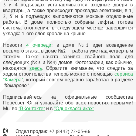
3 и 4 подъездах устанавливаются входные двери в
квартиры, а также происходит прокладка электрики, в 1,
2, 5 и 6 подъездах выполняются мокрые отделочные
работы. В доме полностью собраны лифты, готова
система отопления, в следующем месяце завершится
укладка 1-ого слоя кровли на крыше.
Новости
4 очереди
: в доме №1 идет возведение
восьмого этажа, в доме №2 — работа уже над четвертым
этажом. Также начата забивка свайного поля для
следующих (№3 и №4) домов. Фотографии, как обычно,
находятся
здесь
. Обратите внимание, что следить за
ходом строительства теперь можно с помощью
сервиса
"Камера"
, который совсем недавно заработал в разделе
"Комарово"
.
Подписывайтесь на официальные сообщества
Пересвет-Юг и узнавайте обо всех новостях первыми!
Мы во
“ВКонтакте”
и в
“Одноклассниках”
.
Отдел продаж:
+7
(8442) 22-05-66