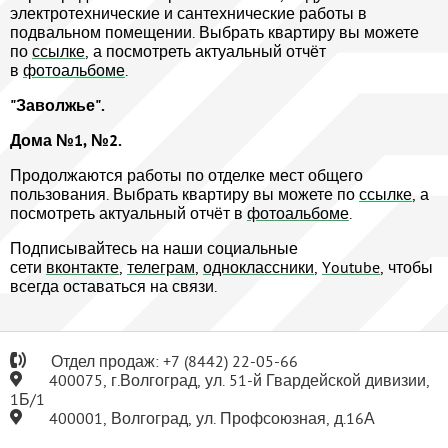
электротехнические и сантехнические работы в
подвальном помещении. Выбрать квартиру вы можете
по
ссылке
, а посмотреть актуальный отчёт
в
фотоальбоме
.
"Заволжье".
Дома №1, №2.
Продолжаются работы по отделке мест общего
пользования. Выбрать квартиру вы можете по
ссылке
, а
посмотреть актуальный отчёт в
фотоальбоме
.
Подписывайтесь на наши социальные
сети
вконтакте
,
телеграм
,
одноклассники
,
Youtube
, чтобы
всегда оставаться на связи.
Отдел продаж:
+7
(8442) 22-05-66
400075, г.Волгоград, ул. 51-й Гвардейской дивизии,
1Б/1
400001, Волгоград, ул. Профсоюзная, д.16А