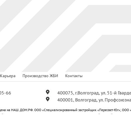
Карьера
Производство ЖБИ
Контакты
05-66
400075, г.Волгоград, ул. 51-й Гвар
400001, Волгоград, ул. Профсоюзна
ена на НАШ.ДОМ.РФ. ООО «Специализированный застройщик «Пересвет-Юг»; ООО 
ойщик «Пересвет-Юг Профсоюзная»; ООО «Специализированный застройщик «Пересв
-Юг Центральный»; ООО «Специализированный застройщик «Пересвет-Юг Квартал».
ся публичной офертой.