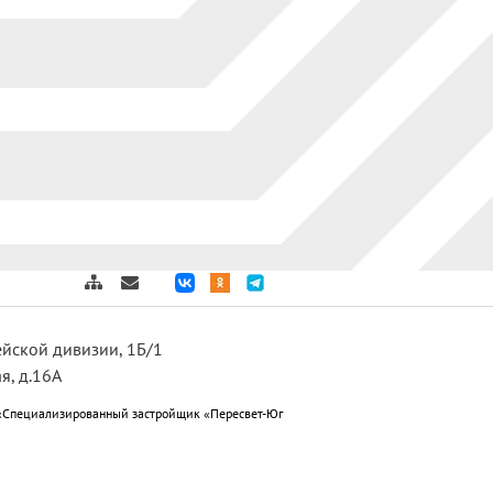
дейской дивизии, 1Б/1
я, д.16А
«Специализированный застройщик «Пересвет-Юг
ет-Юг Краснослободск»; ООО