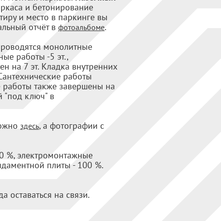
аркаса и бетонирование
тиру и место в паркинге вы
уальный отчёт в
.
фотоальбоме
роводятся монолитные
ые работы -5 эт.,
н на 7 эт. Кладка внутренних
 Сантехнические работы
 работы также завершены на
й "под ключ" в
можно
, а фотографии с
здесь
80 %, электромонтажные
даментной плиты - 100 %.
да оставаться на связи.