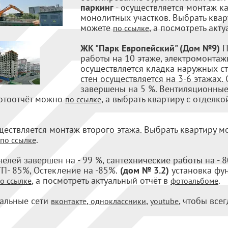
паркинг
- осуществляется монтаж к
монолитных участков. Выбрать квар
можете
, а посмотреть акт
по ссылке
ЖК "Парк Европейский" (Дом №9)
П
работы на 10 этаже, электромонтажн
осуществляется кладка наружных сте
стен осуществляется на 3-6 этажах.
завершены на 5 %. Вентиляционные
фотоотчёт можно
, а выбрать квартиру с отделко
по ссылке
ществляется монтаж второго этажа. Выбрать квартиру 
.
по ссылке
лей завершен на - 99 %, сантехнические работы на - 
П- 85%, Остекление на -85%.
(дом № 3.2)
установка фун
, а посмотреть актуальный отчёт в
.
о ссылке
фотоальбоме
альные сети
,
,
, чтобы всег
вконтакте
одноклассники
youtube