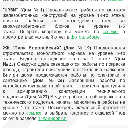
"URBN" (Дом №1)
Продолжаются работы по монтажу
железобетонных конструкций на уровне 14-го этажа,
начаты работы по возведению стен из
керамзитобетонных блоков на уровне 1-3
этажа. Выбрать квартиру вы можете по
ссылке
, а
посмотреть актуальный отчёт в
фотоальбоме
.
ЖК "Парк Европейский" (Дом №19)
Продолжается
строительство монолитного каркаса на уровне 5-го
этажа. Ведётся возведение стен на 2 этаже.
(Дом
№25)
Снаружи дома завершаются работы по покраске
фасада, строители приступили к остеклению балконов.
Внутри дома продолжаются работы по электрике и
сантехнике.
(Дом №26)
Завершены работы по
устройству фундаментной плиты, строители приступили
к армированию конструкций технического
подполья.
(Дом №27)
Ведутся работы по облицовке стен
технического подполья, начаты монолитные работы на
уровне 1-го этажа. Посмотреть актуальный фотоотчёт
можно по
ссылке
, а выбрать квартиру с отделкой "под
ключ" в разделе
"Планировки"
.