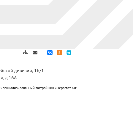
дейской дивизии, 1Б/1
я, д.16А
«Специализированный застройщик «Пересвет-Юг
ет-Юг Краснослободск»; ООО
 подготовке к отопительному периоду 2025-2026г