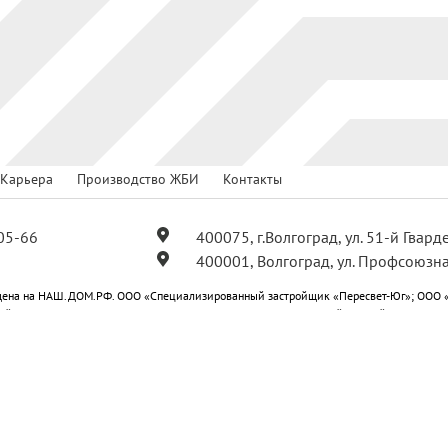
Карьера
Производство ЖБИ
Контакты
05-66
400075, г.Волгоград, ул. 51-й Гвар
400001, Волгоград, ул. Профсоюзна
ена на НАШ.ДОМ.РФ. ООО «Специализированный застройщик «Пересвет-Юг»; ООО 
ойщик «Пересвет-Юг Профсоюзная»; ООО «Специализированный застройщик «Пересв
-Юг Центральный»; ООО «Специализированный застройщик «Пересвет-Юг Квартал».
ся публичной офертой.
е на получение рекламных и информационных материалов
План мероприятий по