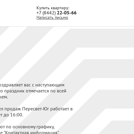
Купить квартиру:
+7 (8442)
22-05-66
Написать письмо
здравляет вас с наступающим
то праздник отмечается по всей
нем.
ел продаж Пересвет-Юг работает в
т до 16:00.
ют по основному графику,
ле
"Контактная информация"
.