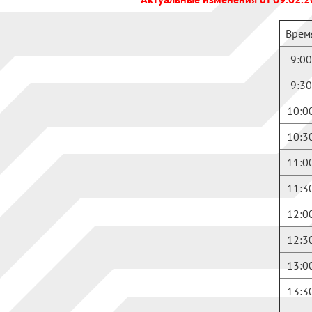
Врем
9:00
9:30
10:0
10:3
11:0
11:3
12:0
12:3
13:0
13:3