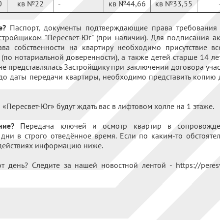
0
кв №22
-
кв №44,66
кв №33,55
е?
Паспорт, документы подтверждающие права требования 
стройщиком "Пересвет-Юг" (при наличии). Для подписания а
ва собственности на квартиру необходимо присутствие вс
(по нотариальной доверенности), а также детей старше 14 ле
не представлялась Застройщику при заключении договора участ
 до даты передачи квартиры, необходимо представить копию
«Пересвет-Юг» будут ждать вас в лифтовом холле на 1 этаже.
ние?
Передача ключей и осмотр квартир в сопровожден
ни в строго отведённое время. Если по каким-то обстоятел
 действиях информацию ниже.
т день? Следите за нашей новостной лентой - https://peresv