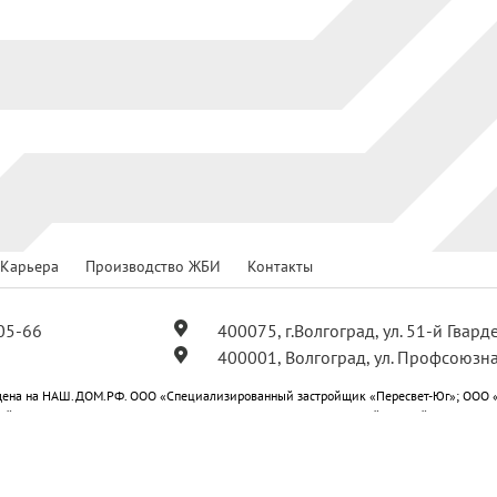
Карьера
Производство ЖБИ
Контакты
05-66
400075, г.Волгоград, ул. 51-й Гвар
400001, Волгоград, ул. Профсоюзна
ена на НАШ.ДОМ.РФ. ООО «Специализированный застройщик «Пересвет-Юг»; ООО 
ойщик «Пересвет-Юг Профсоюзная»; ООО «Специализированный застройщик «Пересв
-Юг Центральный»; ООО «Специализированный застройщик «Пересвет-Юг Квартал».
ся публичной офертой.