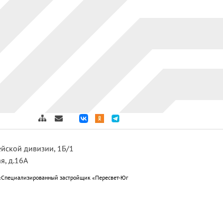
дейской дивизии, 1Б/1
я, д.16А
«Специализированный застройщик «Пересвет-Юг
ет-Юг Краснослободск»; ООО