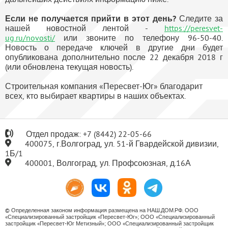
Если не получается прийти в этот день?
Следите за
нашей новостной лентой -
https://peresvet-
ug.ru/novosti/
или звоните по телефону 96-50-40.
Новость о передаче ключей в другие дни будет
опубликована дополнительно после 22 декабря 2018 г
(или обновлена текущая новость).
Строительная компания «Пересвет-Юг» благодарит
всех, кто выбирает квартиры в наших объектах.
Отдел продаж:
+7
(8442) 22-05-66
400075, г.Волгоград, ул. 51-й Гвардейской дивизии,
1Б/1
400001, Волгоград, ул. Профсоюзная, д.16А
© Определенная законом информация размещена на НАШ.ДОМ.РФ. ООО
«Специализированный застройщик «Пересвет-Юг»; ООО «Специализированный
застройщик «Пересвет-Юг Метизный»; ООО «Специализированный застройщик