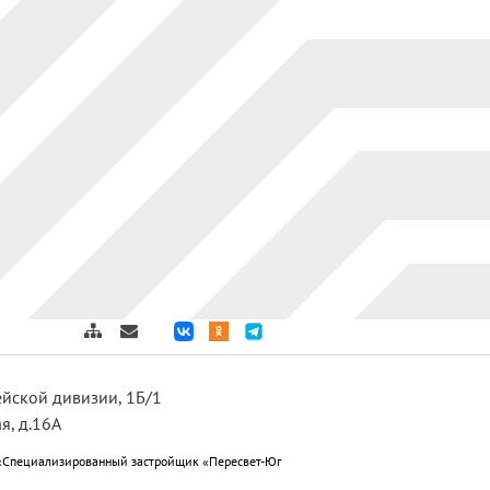
дейской дивизии, 1Б/1
я, д.16А
«Специализированный застройщик «Пересвет-Юг
ет-Юг Краснослободск»; ООО