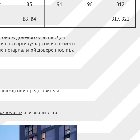
4
83
91
98
В12
В3, В4
В17, В21
овору долевого участия. Для
ти на квартиру/парковочное место
о нотариальной доверенности), а
ровождении представителя
ru/novosti/
или звоните по