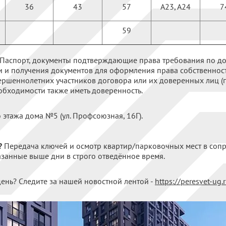
36
43
57
А23, А24
7
59
Паспорт, документы подтверждающие права требования по дог
 и получения документов для оформления права собственнос
ершеннолетних участников договора или их доверенных лиц (п
еобходимости также иметь доверенность.
 этажа дома №5 (ул. Профсоюзная, 16Г).
?
Передача ключей и осмотр квартир/парковочных мест в соп
азанные выше дни в строго отведённое время.
 день? Следите за нашей новостной лентой -
https://peresvet-ug.