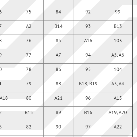
6
75
84
92
99
7
А2
В14
93
В13
8
76
85
А16
103
9
77
А7
94
А5, А6
0
78
86
95
104
1
79
88
В18, В19
А3, А4
 А18
80
А21
96
А15
2
В15
89
В16
А19, А20
3
82
90
97
А22