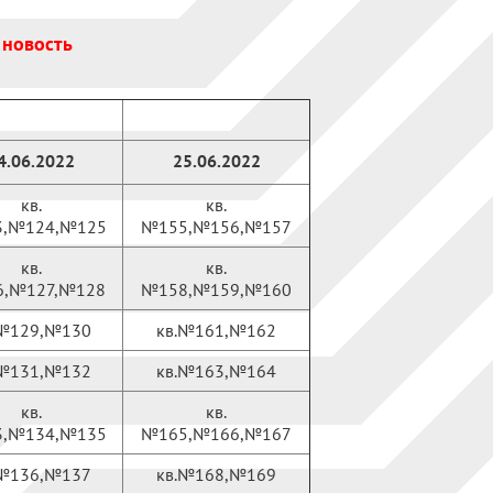
 новость
4.06.2022
25.06.2022
кв.
кв.
,№124,№125
№155,№156,№157
кв.
кв.
,№127,№128
№158,№159,№160
.№129,№130
кв.№161,№162
.№131,№132
кв.№163,№164
кв.
кв.
,№134,№135
№165,№166,№167
.№136,№137
кв.№168,№169