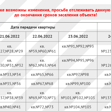
ке возможны изменения, просьба отслеживать данную
до окончания сроков заселения объекта!
Дата передачи квартиры
21.06.2022
22.06.2022
23.06.2022
2
кв.
кв.
кв.№91,№92,№93
27,№28,№29
№59,№60,№61
№123
кв.
кв.
кв.№94,№95,№96
30,№31,№32
№62,№63,№64
№126
кв.№33,№34
кв.№65,№66
кв.№97,№98
кв
кв.№35,№36
кв.№67,№68
кв.№99,№100
кв
кв.
кв.
кв.
37,№38,№39
№69,№70,№71
№101,№102,№103
№133
кв.№40,№41
кв.№72,№73
кв.№104,№105
кв