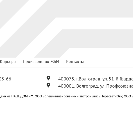
Карьера
Производство ЖБИ
Контакты
05-66
400075, г.Волгоград, ул. 51-й Гвар
400001, Волгоград, ул. Профсоюзна
ена на НАШ.ДОМ.РФ. ООО «Специализированный застройщик «Пересвет-Юг»; ООО 
ойщик «Пересвет-Юг Профсоюзная»; ООО «Специализированный застройщик «Пересв
-Юг Центральный»; ООО «Специализированный застройщик «Пересвет-Юг Квартал».
ся публичной офертой.
е на получение рекламных и информационных материалов
План мероприятий по