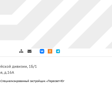
дейской дивизии, 1Б/1
я, д.16А
«Специализированный застройщик «Пересвет-Юг
ет-Юг Краснослободск»; ООО
 подготовке к отопительному периоду 2025-2026г