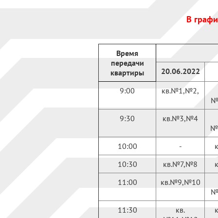
В графи
Время
передачи
20.06.2022
квартиры
9:00
кв.№1,№2,
№
9:30
кв.№3,№4
№
10:00
-
10:30
кв.№7,№8
11:00
кв.№9,№10
№
11:30
кв.