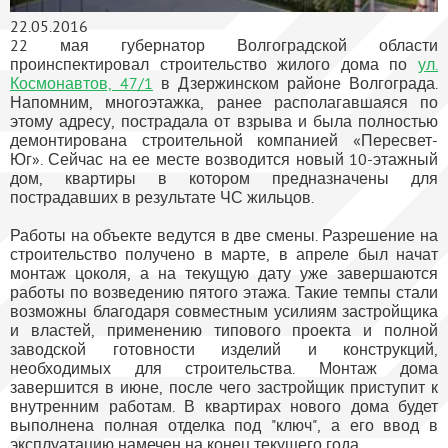
22.05.2016
22 мая губернатор Волгоградской области
проинспектировал строительство жилого дома по
ул.
Космонавтов, 47/1
в Дзержинском районе Волгограда.
Напомним, многоэтажка, ранее располагавшаяся по
этому адресу, пострадала от взрыва и была полностью
демонтирована строительной компанией «Пересвет-
Юг». Сейчас на ее месте возводится новый 10-этажный
дом, квартиры в котором предназначены для
пострадавших в результате ЧС жильцов.
Работы на объекте ведутся в две смены. Разрешение на
строительство получено в марте, в апреле был начат
монтаж цоколя, а на текущую дату уже завершаются
работы по возведению пятого этажа. Такие темпы стали
возможны благодаря совместным усилиям застройщика
и властей, применению типового проекта и полной
заводской готовности изделий и конструкций,
необходимых для строительства. Монтаж дома
завершится в июне, после чего застройщик приступит к
внутренним работам. В квартирах нового дома будет
выполнена полная отделка под "ключ", а его ввод в
эксплуатацию намечен на конец текущего года.