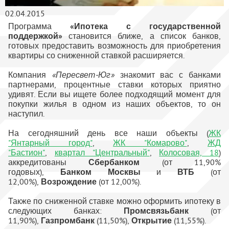
02.04.2015
Программа
«Ипотека с государственной
поддержкой»
становится ближе, а список банков,
готовых предоставить возможность для приобретения
квартиры со сниженной ставкой расширяется.
Компания
«Пересвет-Юг»
знакомит вас с банками
партнерами, процентные ставки которых приятно
удивят. Если вы ищете более подходящий момент для
покупки жилья в одном из наших объектов, то он
наступил.
На сегодняшний день все наши объекты (
ЖК
"Янтарный город"
,
ЖК "Комарово"
,
ЖД
"Бастион"
,
квартал "Центральный"
,
Колосовая, 18
)
аккредитованы
Сбербанком
(от 11,90%
годовых),
Банком Москвы
и
ВТБ
(от
12,00%),
Возрождение
(от 12,00%).
Также по сниженной ставке можно оформить ипотеку в
следующих банках:
Промсвязьбанк
(от
11,90%),
Газпромбанк
(11,50%),
Открытие
(11,55%).