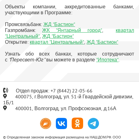
Объекты компании, аккредитованные банками,
участвующими в Программе:
Промсвязьбанк:
ЖД "Бастион"
Газпромбанк:
ЖК "Янтарный город"
,
квартал
"Центральный"
,
ЖД "Бастион"
Открытие:
квартал "Центральный"
,
ЖД "Бастион"
Узнать обо всех банках, которые сотрудничают
с
"Пересвет-Юг"
вы можете в разделе
"Ипотека"
.
Отдел продаж:
+7
(8442) 22-05-66
400075, г.Волгоград, ул. 51-й Гвардейской дивизии,
1Б/1
400001, Волгоград, ул. Профсоюзная, д.16А
© Определенная законом информация размещена на НАШ.ДОМ.РФ. ООО