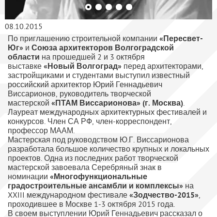
08.10.2015
По приглашению строительной компании
«Пересвет-
Юг»
и
Союза архитекторов Волгоградской
области
на прошедшей 2 и 3 октября
выставке
«Новый Волгоград»
перед архитекторами,
застройщиками и студентами выступил известный
российский архитектор Юрий Геннадьевич
Виссарионов, руководитель творческой
мастерской
«ПТАМ Виссарионова» (г. Москва)
.
Лауреат международных архитектурных фестивалей и
конкурсов. Член СА РФ, член-корреспондент,
профессор МААМ.
Мастерская под руководством Ю.Г. Виссарионова
разработала большое количество крупных и локальных
проектов. Одна из последних работ творческой
мастерской завоевала Серебряный знак в
номинации
«Многофункциональные
градостроительные ансамбли и комплексы»
на
XXIII международном фестивале
«Зодчество-2015»
,
проходившее в Москве 1-3 октября 2015 года.
В своем выступлении Юрий Геннадьевич рассказал о