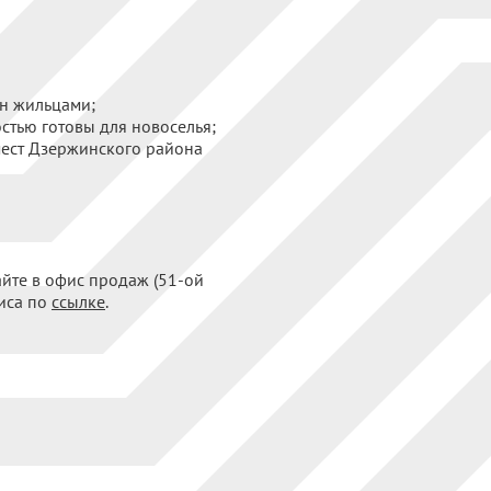
ен жильцами;
остью готовы для новоселья;
мест Дзержинского района
айте в офис продаж (51-ой
фиса по
ссылке
.