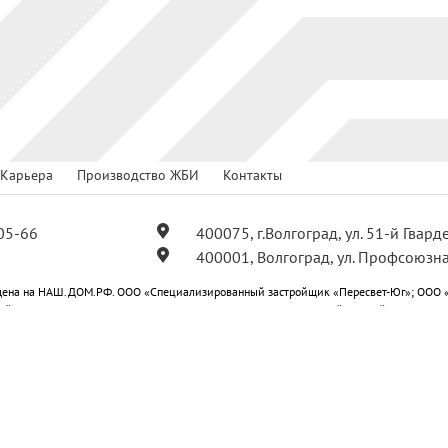
Карьера
Производство ЖБИ
Контакты
05-66
400075, г.Волгоград, ул. 51-й Гвар
400001, Волгоград, ул. Профсоюзна
ена на НАШ.ДОМ.РФ. ООО «Специализированный застройщик «Пересвет-Юг»; ООО 
ойщик «Пересвет-Юг Профсоюзная»; ООО «Специализированный застройщик «Пересв
-Юг Центральный»; ООО «Специализированный застройщик «Пересвет-Юг Квартал».
ся публичной офертой.
е на получение рекламных и информационных материалов
План мероприятий по