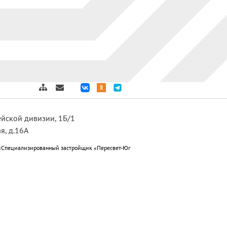
дейской дивизии, 1Б/1
я, д.16А
«Специализированный застройщик «Пересвет-Юг
ет-Юг Краснослободск»; ООО
 подготовке к отопительному периоду 2025-2026г