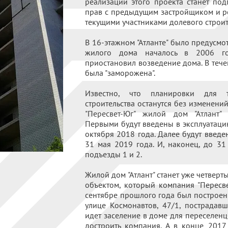
реализации этого проекта станет по
прав с предыдущим застройщиком и р
текущими участниками долевого строите
В 16-этажном "Атланте" было предусмо
жилого дома началось в 2006 го
приостановил возведение дома. В тече
была "заморожена".
Известно, что планировки для т
строительства останутся без изменени
"Пересвет-Юг" жилой дом "Атлант" 
Первыми будут введены в эксплуатацию
октября 2018 года. Далее будут введе
31 мая 2019 года. И, наконец, до 31
подъезды 1 и 2.
Жилой дом "Атлант" станет уже четвер
объектом, который компания "Пересве
сентябре прошлого года был построен
улице Космонавтов, 47/1, пострадавш
идет заселение в доме для переселенц
достроить компания. А в конце 2017 