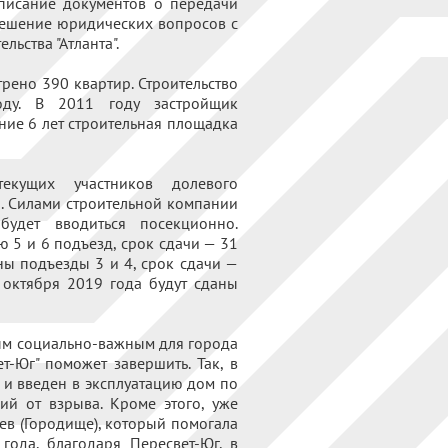
дписание документов о передачи
ешение юридических вопросов с
льства "Атланта".
трено 390 квартир. Строительство
ду. В 2011 году застройщик
ние 6 лет строительная площадка
екущих участников долевого
й. Силами строительной компании
будет вводиться посекционно.
 5 и 6 подъезд, срок сдачи — 31
ны подъезды 3 и 4, срок сдачи —
 октября 2019 года будут сданы
тым социально-важным для города
т-Юг" поможет завершить. Так, в
 и введен в эксплуатацию дом по
ий от взрыва. Кроме этого, уже
ев (Городище), который помогала
года, благодаря Пересвет-Юг, в