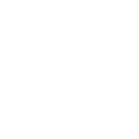
участие в торжественной линейке в новой школе №7 по
ул. Кортоева в Дзержинском районе. Генеральным
подрядчиком строительства одной из самых больших
школ в регионе (1280 учеников – 54 класса) выступила
строительная компания «Пересвет-Юг» в рамках
Национальных проектов России «Образование».
Школа им. Александры Пахмутовой была отмечена
Президентом Российской Федерации, Министром
просвещения РФ и Губернатором Волгоградской
области.
На данный момент проводятся работы по строительству
подъездных путей, связывающих проспект Маршала
Жукова и бульвар 30-летия Победы. Данная дорожная
развязка значительно снимет нагрузку на ближайшее
улицы и сократит время в пути жителей Дзержинского
района.
Без внимания не остался и Ворошиловский район.
Строительная компания «Пересвет-Юг» принимает
активное участие в проектировании новой школы №21.