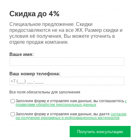
На протяжении 12 лет
группа компаний «Пересвет-Юг»
Скидка до 4%
является лидером по объему ввода жилья в
Волгоградском регионе: построено 82 жилых дома,
Специальное предложение. Скидки
более 12 000 счастливых новоселов получили свои
предоставляются не на все ЖК. Размер скидки и
ключи. В 2024 году были достигнуты впечатляющие
условия её получения, Вы можете уточнить в
результаты: введены в эксплуатацию 7 домов общей
отделе продаж компании.
площадью 30 315 кв.м. – это более 500 семей-
новосёлов.
Ваше имя:
Строили, строим, будем строить
Полным ходом продолжаются работы на строительных
Ваш номер телефона:
участках практически во всех районах города-героя
Волгограда: «
URBN
» - в Ворошиловском районе,
«
Квартал
» и - «
Республиканская 21
» в Дзержинском
Все поля обязательны для заполнения
районе, «
Цех
» - в Центральном районе, «
Парк
Заполняя форму и отправляя нам данные, вы соглашаетесь
c
Европейский
» в Кировском районе, а также в
правилами обработки персональных данных
Краснослободске – ЖК «
Заволжье
».
Заполняя форму и отправляя нам данные, вы даете
согласие
на получение рекламных и информационных материалов
Технопарк «Сталинград»
Получить консультацию
Флагманским проектом строительной компании