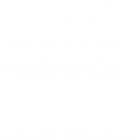
«Пересвет-Юг» является
Технопарк «Сталинград»
. Это
один из объектов общего преображения поймы реки
Царицы, которая станет визитной карточкой и значимой
достопримечательностью для жителей и гостей
Волгограда.
Начиная с сентября 2023 года прокладываются дороги,
которые будут соединять улицы КИМ и Профсоюзную с
поймой реки Царицы и далее с улицей Симбирской.
В апреле 2024 года технопарк «Сталинград» стал
официальным Оператором «Сколково». Трёхстороннее
соглашение о сотрудничестве заключено между
технопарком, фондом «Сколково» и администрацией
Волгоградской области.
Технопарк «Сталинград» должен распахнуть свои двери
уже в 2026 году.
С заботой о подрастающем поколении
1 сентября 2024 года глава Волгограда и Генеральный
директор группы компаний «Пересвет-Юг» приняли