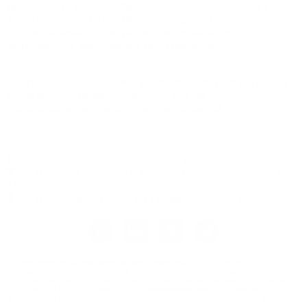
реализовать свой профессиональный потенциал. Для
этого планируется совместная разработка новых
образовательных программ и модернизация
материально-технической базы обучения.
Благодаря инновациям в кадровой политике региона у
строительной отрасли появятся новые
высококвалифицированные специалисты.
Отдел продаж:
+7
(8442) 22-05-66
400075, г.Волгоград, ул. 51-й Гвардейской дивизии,
1Б/1
400001, Волгоград, ул. Профсоюзная, д.16А
© Определенная законом информация размещена на НАШ.ДОМ.РФ. ООО
«Специализированный застройщик «Пересвет-Юг»; ООО «Специализированный
застройщик «Пересвет-Юг Метизный»; ООО «Специализированный застройщик
«Пересвет-Юг Профсоюзная»; ООО «Специализированный застройщик
«Пересвет-Юг Краснослободск»; ООО «Специализированный застройщик
«Пересвет-Юг Центральный»; ООО «Специализированный застройщик «Пересвет-