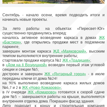
Сентябрь - начало осени, время подводить итоги и
начинать новые проекты.
За лето работы на объектах «Пересвет-Юг»
существенно продвинулись вперед:
началось активное возведение каркаса в домах
ЖК
«Бастион»
, где открылись продажи мест в подземном
паркинге;
завершен монтаж каркаса
ЖД «Маяковский»
, высоким
темпом выполняются внутренние работы;
стартовали продажи корпуса №2
ЖК «Традиция»
;
в
«Дом на 8 Воздушной»
возведен первый этаж угловой
секции и секции №5;
достроен и завершен
ЖК «Янтарный город»
- в июле
переданы ключи от дома №24!
на 90% выполнено возведение каркаса жилых домов
№6,7 и 2 в
ЖК «Ново-Комарово»
;
в IV очереди
ЖК «Комарово»
готовится к скорой сдаче
дом №5 – завершаются работы на крыше, выполняется
внутренняя отделка дома. Покрашен фасад здания.
Лето подходит к концу и строительная компания