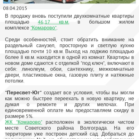
08.04.2015
В продажу вновь поступили двухкомнатные квартиры
площадью
46,17 кв.м.
в большом жилом
комплексе
"Комарово"
.
Среди особенностей, стоит обратить внимание на
раздельный санузел, просторную и светлую кухню
площадью почти 10 кв.м. Выход на лоджию площадью
более 8 кв.м. находится в одной из комнат. Квартиры в
новом доме сдаются с отделкой "под ключ", включают в
себя: линолеум, обои, сантехнику, межкомнатные
двери, пластиковые окна, газовую плиту и натяжные
потолки.
"Пересвет-Юг"
создает все условия, чтобы вы могли
как можно быстрее переехать в новую квартиру, не
думая о ремонте и других мелочах. При
единовременной оплате мы предоставляем скидку в
размере 5%.
ЖК "Комарово"
расположен в экологически чистом
месте Советского района Волгограда. На его
территории уже построен детский сад. Добраться до