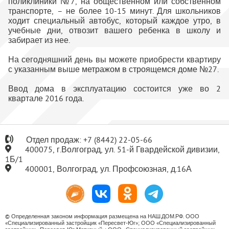
поликлиники №7, на общественном или собственном
транспорте, – не более 10-15 минут. Для школьников
ходит специальный автобус, который каждое утро, в
учебные дни, отвозит вашего ребенка в школу и
забирает из нее.
На сегодняшний день вы можете приобрести квартиру
с указанным выше метражом в строящемся доме №27.
Ввод дома в эксплуатацию состоится уже во 2
квартале 2016 года.
Отдел продаж:
+7
(8442) 22-05-66
400075, г.Волгоград, ул. 51-й Гвардейской дивизии,
1Б/1
400001, Волгоград, ул. Профсоюзная, д.16А
© Определенная законом информация размещена на НАШ.ДОМ.РФ. ООО
«Специализированный застройщик «Пересвет-Юг»; ООО «Специализированный