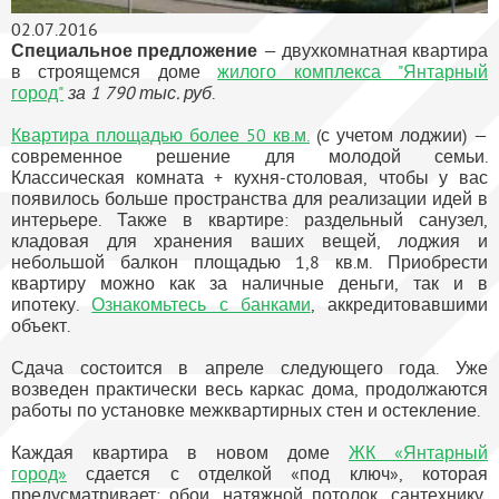
02.07.2016
Специальное предложение
— двухкомнатная квартира
в строящемся доме
жилого комплекса "Янтарный
город"
за 1 790 тыс. руб
.
Квартира площадью более 50 кв.м.
(с учетом лоджии) —
современное решение для молодой семьи.
Классическая комната + кухня-столовая, чтобы у вас
появилось больше пространства для реализации идей в
интерьере. Также в квартире: раздельный санузел,
кладовая для хранения ваших вещей, лоджия и
небольшой балкон площадью 1,8 кв.м. Приобрести
квартиру можно как за наличные деньги, так и в
ипотеку.
Ознакомьтесь с банками
, аккредитовавшими
объект.
Сдача состоится в апреле следующего года. Уже
возведен практически весь каркас дома, продолжаются
работы по установке межквартирных стен и остекление.
Каждая квартира в новом доме
ЖК «Янтарный
город»
сдается с отделкой «под ключ», которая
предусматривает: обои, натяжной потолок, сантехнику,