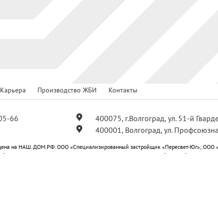
Карьера
Производство ЖБИ
Контакты
05-66
400075, г.Волгоград, ул. 51-й Гвар
400001, Волгоград, ул. Профсоюзна
ена на НАШ.ДОМ.РФ. ООО «Специализированный застройщик «Пересвет-Юг»; ООО 
ойщик «Пересвет-Юг Профсоюзная»; ООО «Специализированный застройщик «Пересв
-Юг Центральный»; ООО «Специализированный застройщик «Пересвет-Юг Квартал».
ся публичной офертой.
е на получение рекламных и информационных материалов
План мероприятий по