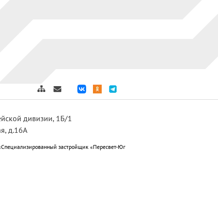
дейской дивизии, 1Б/1
я, д.16А
«Специализированный застройщик «Пересвет-Юг
ет-Юг Краснослободск»; ООО
 подготовке к отопительному периоду 2025-2026г