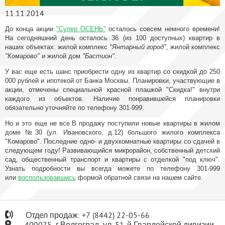
11.11.2014
До конца акции
"Супер ОСЕНЬ"
осталось совсем немного времени!
На сегодняшний день осталось 36 (из 100 доступных) квартир в
наших объектах: жилой комплекс
"Янтарный город"
, жилой комплекс
"Комарово"
и жилой дом
"Бастион"
.
У вас еще есть шанс приобрести одну из квартир со скидкой до 250
000 рублей и ипотекой от Банка Москвы. Планировки, участвующие в
акции, отмечены специальной красной плашкой "Скидка!" внутри
каждого из объектов. Наличие понравившейся планировки
обязательно уточняйте по телефону 301-999.
Но и это еще не все.В продажу поступили новые квартиры в жилом
доме №30 (ул. Ивановского, д.12) большого жилого комплекса
"Комарово". Последние одно- и двухкомнатные квартиры со сдачей в
следующем году! Развивающийся микрорайон, собственный детский
сад, общественный транспорт и квартиры с отделкой "под ключ".
Узнать подробности вы всегда можете по телефону 301-999
или
воспользовавшись
формой обратной связи на нашем сайте.
Отдел продаж:
+7
(8442) 22-05-66
400075, г.Волгоград, ул. 51-й Гвардейской дивизии,