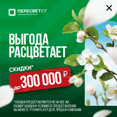
22-05-66
+7 (8442)
В Ворошиловском районе
продолжается строительство
новой дороги
27.12.2024
Начиная с сентября 2023 года
Специализированный Застройщик «Пересвет-Юг» ведёт
строительство дороги, которая будет соединять улицы
КИМ и Профсоюзную с поймой реки Царицы и далее с
улицей Симбирской.
Это строительство, которое ведет
Специализированный
Застройщик «Пересвет-Юг»
тесно связано с двумя
другими масштабными проектами в историческом
центре Ворошиловского района: жилым
комплексом
URBN
на улице Профсоюзной и Технопарком
«Сталинград» в пойме реки Царица.