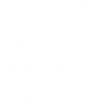
строительства выполняются работы по укреплению
склона, устройством подпорной стены для обеспечения
безопасной эксплуатации участка автомобильной
дороги.
На своём пути эта дорога огибает строящийся технопарк
«Сталинград», расширяя транспортную сеть
Ворошиловского района. Данное решение позволит
улучшить пешеходно-транспортную доступность
территорий, а также полностью нивелирует эффект
природной преграды в центре города, вызванной
большим перепадом высот в естественном
ландшафтном рельефе.
Для отвода вод с поверхности дорожного покрытия
предусмотрена закрытая система водоотведения
с локальными водоочистными сооружениями.
Озеленение забортной части дороги — посев газонных
трав, с автоматизированной системой полива.
Уличное освещение и устройства для регулирования
движения оборудованы на каждом этапе строительства
дорог.