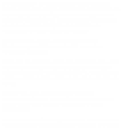
ул. Козловскую с ул. Серпуховской: двух-полосная
дорога шириной 6 метров с тротуаром и пешеходными
переходами, которые будут обозначены дорожными
знаками и разметкой. На тротуарах будут размещены
пандусы в местах пересечения с дорогой для
передвижения маломобильных граждан.
Второй участок дороги, соединяющий улицы
Профсоюзную и КИМ, длиной в 211 м., пройдет
по границе
ЖК URBN
Пусть вас не смущает небольшая протяженность этих
отрезков, их вклад в инфраструктуру района будет
значительным. Они позволят разгрузить транспортные
потоки, направив часть трафика по новым объездным
путям.
Самым большим по протяженности станет
завершающий 3 этап, который продолжит движение
вдоль поймы реки Царицы с выходом на улицу
Симбирскую.
Учитывая сложный рельеф местности, так как участок
поймы является береговой зоной, в районе 3-го этапа