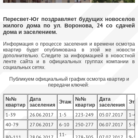
Пересвет-Юг поздравляет будущих новоселов
жилого дома по ул. Воронова, 24 со сдачей
дома и заселением.
Информация о процессе заселения и времени осмотра
квартир будет опубликована в этой же новости
дополнительно. Следите за информацией в новостной
ленте сайта и в официальных группах компании в
социальных сетях.
Публикуем официальный график осмотра квартир и
передачи ключей:
№№
Дата
№№
Дата
Этаж
Эта
квартир
заселения
квартир
заселения
1-39
26.06.2017
1-5
223-249
05.07.2017
1-4
40-79
27.06.2017
6-10
250-277
06.07.2017
5-8
11-
80-111
28.06.2017
278-305
07.07.2017
9-1