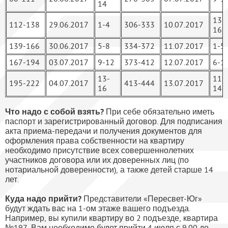
14
13-
112-138
29.06.2017
1-4
306-333
10.07.2017
16
139-166
30.06.2017
5-8
334-372
11.07.2017
1-5
167-194
03.07.2017
9-12
373-412
12.07.2017
6-1
13-
11-
195-222
04.07.2017
413-444
13.07.2017
16
14
Что надо с собой взять?
При себе обязательно иметь
паспорт и зарегистрированный договор. Для подписания
акта приема-передачи и получения документов для
оформления права собственности на квартиру
необходимо присутствие всех совершеннолетних
участников договора или их доверенных лиц (по
нотариальной доверенности), а также детей старше 14
лет.
Куда надо прийти?
Представители «Пересвет-Юг»
будут ждать вас на 1-ом этаже вашего подъезда.
Например, вы купили квартиру во 2 подъезде, квартира
№197. Вам необходимо будет прийти 4 июля с 9.00 до