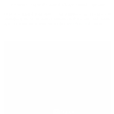
— ипотека с годовой ставкой 6% для семей с детьми.
Оцените жилой комплекс — запишитесь на просмотр кв
телефону 96-50-40 или оставьте свой контактный номер 
для посещения время через
форму обратной связи
.