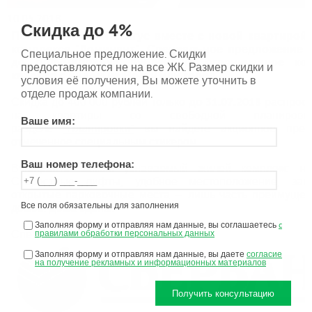
10.05.2018
Скидка до 4%
Повышайте свой статус вместе с новой квартирой
комплексе "Доминант". Специальное предложение 
Специальное предложение. Скидки
до полумиллиона рублей на ограниченное кол
предоставляются не на все ЖК. Размер скидки и
квартир с видом на Волгу или город.
условия её получения, Вы можете уточнить в
отделе продаж компании.
Скидка до 400 000 рублей только
до 31.07.2018
распрост
на квартиры со свободной планиров
Ваше имя:
разделе
"Планировки"
вы найдете акционное предл
отмеченное специальным стикером.
Ваш номер телефона:
Выбирайте самый узнаваемый жилой комплекс на
Скоростные лифты, удобное местоположение, за
открытые парковочные места — лишь часть преимущес
Все поля обязательны для заполнения
домов. Дома сданы.
Заполняя форму и отправляя нам данные, вы соглашаетесь
c
Специальное предложение от
правилами обработки персональных данных
Заполняя форму и отправляя нам данные, вы даете
согласие
на получение рекламных и информационных материалов
Получить консультацию