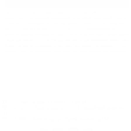
*Доминант. ** Застройщик: ООО «Пересвет-Регион-Дон». Объект: «Комплекс из тр
жилых домов со встроенными помещениями и подземной автостоянкой и многофун
здания по ул. Авиаторской в Советском районе г. Волгограда. Корректировка. Ж
«Доминант». Корпус №1». Разрешение на строительство №34301000-305/С-07. Указанная 
рублей на квартиру площадью 67,5 кв.м. с 2 по 24 этажи в корпусе 1 жилого комплекс
Скидка действительна по 30.06.2018 года при полной единовременной оплате стоимо
Количество квартир ограничено их наличием. Предложение не суммируется с други
акциями. Проектную декларацию можно скачать на сайте ПЕРЕСВЕТРЕГИОНДОН.РФ.
Отдел продаж:
+7
(8442) 22-05-66
400075, г.Волгоград, ул. 51-й Гвардейской дивизии,
1Б/1
400001, Волгоград, ул. Профсоюзная, д.16А