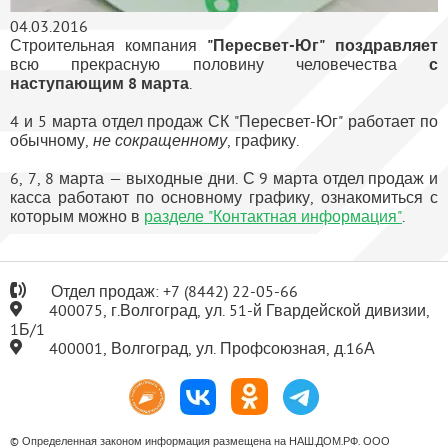
04.03.2016
Строительная компания
"Пересвет-Юг"
поздравляет
всю прекрасную половину человечества
с
наступающим 8 марта
.
4 и 5 марта отдел продаж СК "Пересвет-Юг" работает по
обычному,
не сокращенному
, графику.
6, 7, 8 марта — выходные дни. С 9 марта отдел продаж и
касса работают по основному графику, ознакомиться с
которым можно в
разделе "Контактная информация"
.
Отдел продаж:
+7
(8442) 22-05-66
400075, г.Волгоград, ул. 51-й Гвардейской дивизии,
1Б/1
400001, Волгоград, ул. Профсоюзная, д.16А
© Определенная законом информация размещена на НАШ.ДОМ.РФ. ООО