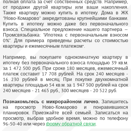
полная оплата за счет собственных средств. Например,
от продажи другой квартиры или ваши накопления.
Также квартиру можно купить в ипотеку. Дома в ЖК
"Ново-Комарово" аккредитованы крупнейшими банками.
Купить в ипотеку можно даже без первоначального
взноса. Специальное предложение нашего партнера —
Промсвязьбанка: "Ипотека с первоначальным взносом
0%". Для примера приведены расчеты со стоимостью
квартиры и ежемесячным платежом
.
*
Например, вы покупаете однокомнатную квартиру в
ипотеку без первоначального взноса площадью 39 кв.м.
за 1 472 500 руб. При сроке 180 месяцев, ежемесячный
платеж составит 17 708 рублей. На срок 240 месяцев -
16 230 рублей в месяц. При покупке двухкомнатной
квартиры площадью 54 кв.м. за 1 947 500 рублей на срок
240 месяцев - 21 465 руб., 300 месяцев - 20 522 руб.
Познакомьтесь с микрорайоном лично.
Запишитесь
на просмотр Ново-Комарово и понравившихся
планировок. Приезжайте всей семьей. Записаться на
просмотр, выбрав удобное время, можно по телефону
96-50-40 или через
форму обратной связи
.