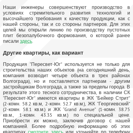
Наши инженеры совершенствуют производство в
условиях стремительного развития технологий и
высочайшего требования к качеству продукции, как с
нашей стороны, так и со стороны партнеров. Для этих
целей мы открыли линию по производству пустотных
плит безопалубочного формования, о которой ранее
писали
здесь
.
Другие квартиры, как вариант
Продукция “Пересвет-Юг” используется не только для
строительства наших объектов (на сегодняшний день,
компания возводит четыре объекта в трех районах
Волгограда), но и поставляется партнерам - другим
застройщикам Волгограда, а также за пределы города. В
результате этого тесного сотрудничества, в наличии СК
“Пересвет-Юг” имеются квартиры в ЖК “Бейкер Стрит”
(2-комн. 58.2 кв.м, 2-комн. 52.7 кв.м.), ЖК “Георгиевский”
(2-комн. 58.1 кв.м.) и ЖК “Grand Avenue” (1-комн. 38.75
кв.м., 1-комн. 43.35 кв.м.) по специальной цене.
Приобрести их можно, заключив договор с нашей
компанией. Более подробную информацию об этих
квартирах
смотрите здесь
или уточняйте по телефону